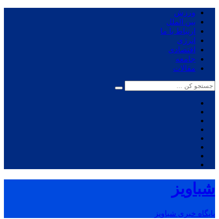
ورزش
بین الملل
ارتباط با ما
انرژی
اقتصادی
جامعه
مقالات
شباویز
پایگاه خبری شباویز