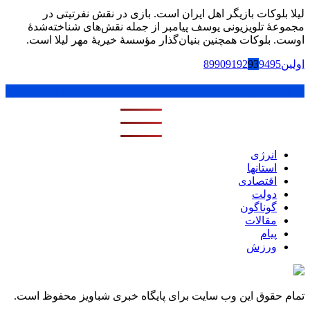
لیلا بلوکات بازیگر اهل ایران است. بازی در نقش‌ نفرتیتی در
مجموعهٔ تلویزیونی یوسف پیامبر از جمله نقش‌های شناخته‌شدهٔ
اوست. بلوکات همچنین بنیان‌گذار مؤسسهٔ خیریهٔ مهر لیلا است.
اولین
95
94
93
92
91
90
89
پر بازدید ترین ها
1 روز
1 هفته
1 ماه
انرژی
استانها
اقتصادی
دولت
گوناگون
مقالات
پیام
ورزش
تمام حقوق این وب سایت برای پایگاه خبری شباویز محفوظ است.