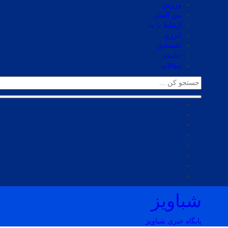
ورزش
بین الملل
ارتباط با ما
انرژی
اقتصادی
جامعه
مقالات
شباویز
پایگاه خبری شباویز