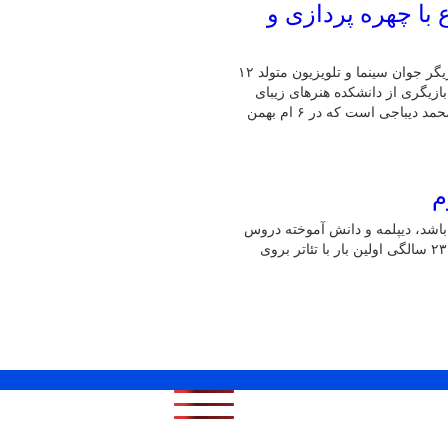
با چهره پردازی و
به گزارش پایگاه خبری شباویز،سید محمد هادی دیباجی چهره پرداز بازیگر جوان سینما و تلویزیون متولد ۱۲
رشته بازیگری از دانشکده هنرهای زیبای
دانشگاه تهران در مقطع لیسانس است. هادی دیباجی پسر شهید سید محمد دیباجی است که در ۶ ام بهمن
م
نده و نفاش می باشد، دیپلمه و دانش آموخته دروس
ابتدایی حوزه بنام جامع المقدمات نزد امام جمعه تجریش است که در ۲۳ سالگی اولین بار با تئاتر بروی