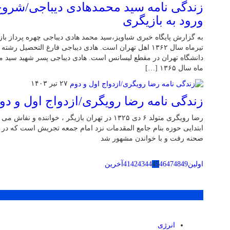
زندگی نامه سید محمدهادی دیباجی/شروع 
ورود به بازیگری
تیرماه سال ۱۳۶۲ اهل تهران است. هادی دیباجی فارغ التحصیل 
ماه سال ۱۳۶۵ […]
۲۷ تیر ۱۴۰۳
زندگی نامه رضا رویگری/ازدواج اول و دو
رضا رویگری متولد ۶ دی ۱۳۲۵ در تهران بازیگر ، خوان
صحنه رفت و با خواندن مشهور شد
اولین
49
48
47
46
45
44
43
42
41
آخرین
پر بازدید ترین ها
انرژی