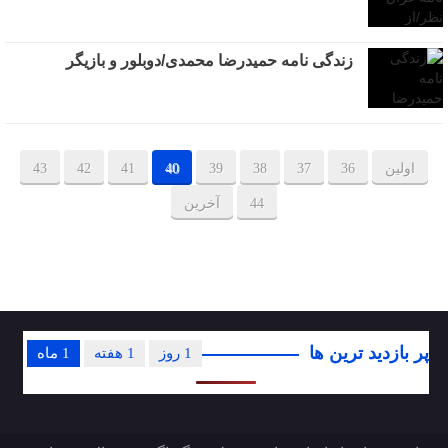
زندگی نامه حمیدرضا محمدی/دوبلور و بازیگر
اولین
36
37
38
39
40
41
42
43
44
آخرین
پر بازدید ترین ها
1 روز
1 هفته
1 ماه