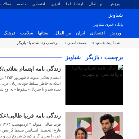
ورزش
بین الملل
ارتباط با ما
انرژی
اقتصادی
جامعه
مقالات
شباویز
پایگاه خبری شباویز
ورزش
اقتصادی
ایران
بین الملل
استانها
سلامت
فرهنگ
شما اینجا هستید »
صفحه اصلی »
برچسب زده شده با : بازیگر
۲۲ مهر ۱۴۰۳
برچسب : بازیگر - شباویز
زندگی نامه ابتسام بغلانی/
ابتسا
اینکه به خاطر تسلط خود به زبان عربی
دیده شد و با سریال «سقوط» به اوج ش
زندگی نامه فریبا طالبی/
۲۲ مهر ۱۴۰۳
فری
فارغ التحصیل لیسانس سینما گرایش با
خود را مجری گری کودک شروع کرد و حال
۲۱ مهر ۱۴۰۳