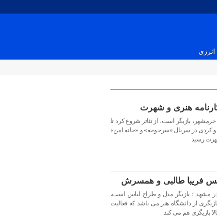
انرژی
کارنامه هنری و شهرت
م بغلانی متولد ۸ شهریور ۱۳۵۴ در خرمشهر، بازیگر است، از تئاتر شروع کرد تا
 و کردی در سریال «سرجوخه» و «خانه امن»
هرت رسید
عکس فریبا طالبی و همسرش
با طالبی متولد ۴ اردیبهشت ۱۳۶۴ در مشهد ؛ بازیگر مدل و طراح لباس است،
زیگری از دانشگاه هنر می باشد که فعالیت
ا بازیگری هم می کند