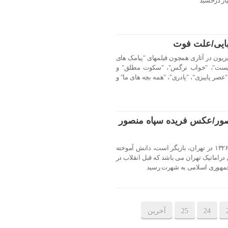
یار درخشید
بایی/علت فوت
یزیون در آثاری همچون فیلمهای "پیامک های
اغیست"، "خواب نرگس"، "سکوت مطلق" و
صر پاییزی"، "پادری"، "همه بچه های ما" و
نصور/عکس فریده سپاه منصور
فریده سپاه منصور متولد ۱۵ فروردین ۱۳۲۶ در تهران، بازیگر است، دانش آموخته
دراماتیک تهران می باشد که قبل انقلاب در
24
25
آخرین