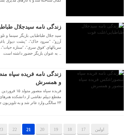
کمال شناخته شد و با کارهای مدیری بس
۱۹ مهر ۱۴۰۳
زندگی نامه سیدجلال طباط
سید جلال طباطبایی بازیگر سینما و تلو
آرزو"، "سرود خاک"، "پشت دیوار ب
سریالهای "فوق سری"، "ستاره حیات"، "ع
... به عنوان بازیگر حضور داشته است.
۱۹ مهر ۱۴۰۳
زندگی نامه فریده سپاه م
و همسرش
مقطع دیپلم نقاشی از دانشکده هنرهای 
۲۳ سالگی وارد تئاتر شد و به تلویزیون جمهوری اسلامی به شهرت رسید
اولین
17
18
19
20
21
22
23