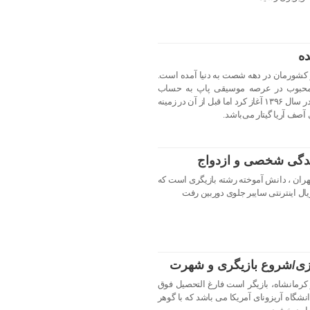
ده
ر کشورمان در دهه شصت به دنیا آمده است.
و محبوب در عرصه موسیقی پاپ به حساب
می‌آید. کار خوانندگی را به طور رسمی در سال ۱۳۹۶ آغاز کرد اما قبل از آن در زمینه
صف آریا گیتار می‌باشد.
ندگی شخصی و ازدواج
رضی متولد ۲۲ خریداد ۱۳۷۰ در تهران ، دانش آموخته رشته بازیگری است که
ریال اینترنتی سایبر جلوی دوربین رفت
زی/شروع بازیگری و شهرت
یض نوروزی متولد ۴ تیر ۱۳۳۰ در کرمانشاه، بازیگر است فارغ التحصیل فوق
انشگاه آریزونای آمریکا می باشد که با گوهر