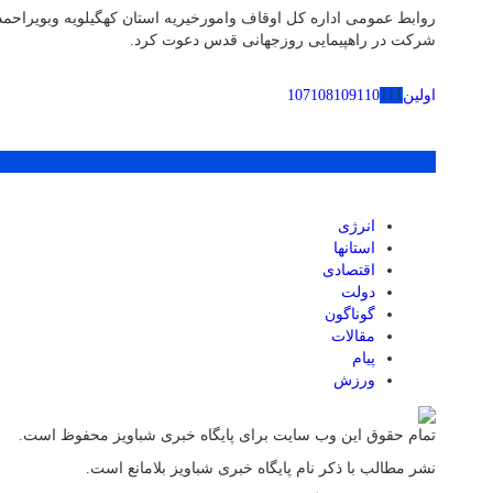
روابط عمومی اداره کل اوقاف وامورخیریه استان کهگیلویه وبویراحمد ب
شرکت در راهپیمایی روزجهانی قدس دعوت کرد.
اولین
111
110
109
108
107
پر بازدید ترین ها
انرژی
استانها
اقتصادی
دولت
گوناگون
مقالات
پیام
ورزش
تمام حقوق این وب سایت برای پایگاه خبری شباویز محفوظ است.
نشر مطالب با ذکر نام پایگاه خبری شباویز بلامانع است.