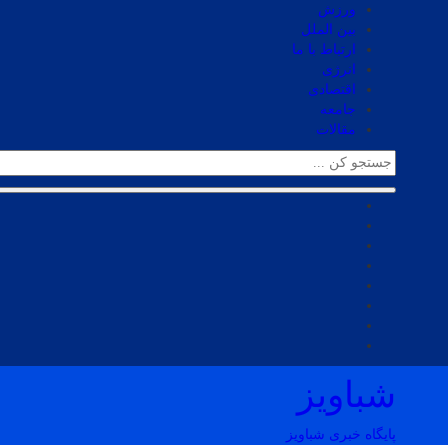
ورزش
بین الملل
ارتباط با ما
انرژی
اقتصادی
جامعه
مقالات
شباویز
پایگاه خبری شباویز