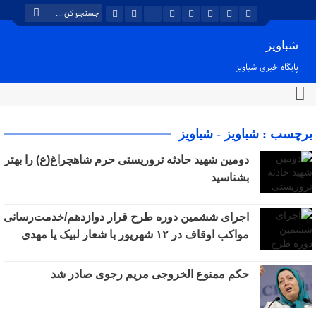
شباویز
پایگاه خبری شباویز
برچسب : شباویز - شباویز
دومین شهید حادثه تروریستی حرم شاهچراغ(ع) را بهتر
بشناسید
اجرای ششمین دوره طرح قرار دوازدهم/خدمت‌رسانی
مواکب اوقاف در ۱۲ شهریور با شعار لبیک یا مهدی
حکم ممنوع الخروجی مریم رجوی صادر شد