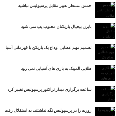
خمس :منتظر تغییر مقابل پرسپولیس نباشید
بایرن بیخیال بازیکنان محبوب پپ نمی شود
تصمیم مهم عطایی :وداع یک بازیکن با قهرمانی آسیا
طلایی المپیک به بازی های آسیایی نمی رود
ساعت برگزاری دیدار تراکتور پرسپولیس تغییر کرد
روزبه را در پرسپولیس نگه نداشتند، به استقلال رفت