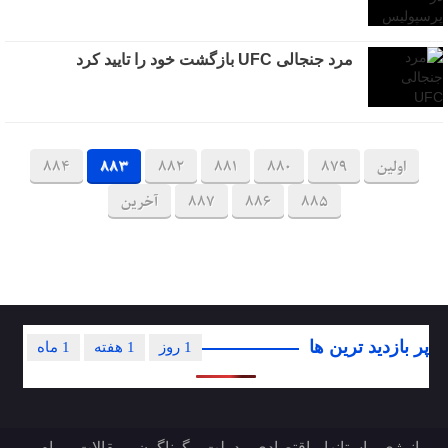
مرد جنجالی UFC بازگشت خود را تایید کرد
اولین
879
880
881
882
883
884
885
886
887
آخرین
پر بازدید ترین ها
1 روز
1 هفته
1 ماه
انرژی
استانها
اقتصادی
دولت
گوناگون
مقالات
پیام