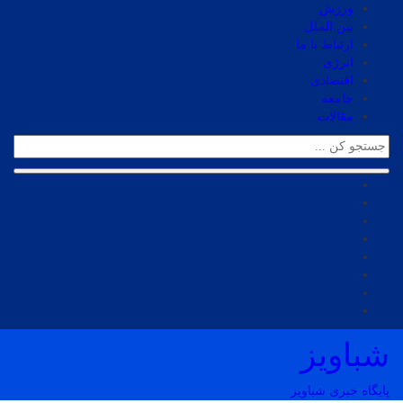
ورزش
بین الملل
ارتباط با ما
انرژی
اقتصادی
جامعه
مقالات
شباویز
پایگاه خبری شباویز