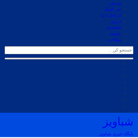
ورزش
بین الملل
ارتباط با ما
انرژی
اقتصادی
جامعه
مقالات
شباویز
پایگاه خبری شباویز