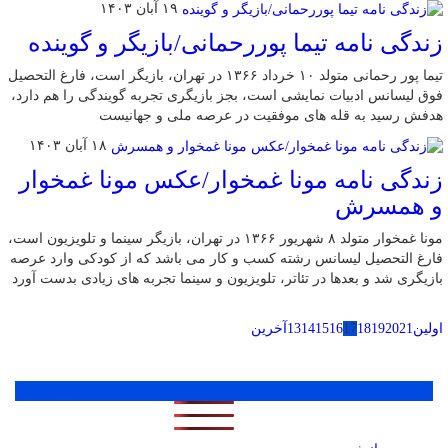
۱۹ آبان ۱۴۰۳
زندگی نامه تیما پوررحمانی/بازیگر و گوینده
تیما پور رحمانی متولد ۱۰ خرداد ۱۳۶۶ در تهران، بازیگر است، فارغ التحصیل
فوق لیسانس ادبیات نمایشی است، بجز بازیگری تجربه گویندگی را هم دارد،
هدفش رسید به قله های موفقیت در عرصه ملی و جهانیست
۱۸ آبان ۱۴۰۳
زندگی نامه مونا غمخوار/عکس مونا غمخوار
و همسرش
مونا غمخوار متولد ۸ شهریور ۱۳۶۶ در تهران، بازیگر سینما و تلویزیون است،
فارغ التحصیل لیسانس رشته کسب و کار می باشد که از کودکی وارد عرصه
بازیگری شد و بعدها در تئاتر، تلویزیون و سینما تجربه های زیادی بدست آورد
اولین
21
20
19
18
17
16
15
14
13
آخرین
پر بازدید ترین ها
1 روز
1 هفته
1 ماه