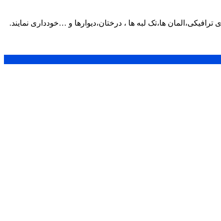
ی ترافیکی،المان ها،تک لبه ها ، درختان،دیوارها و …خودداری نمایند.
1 روز
1 هفته
1 ماه