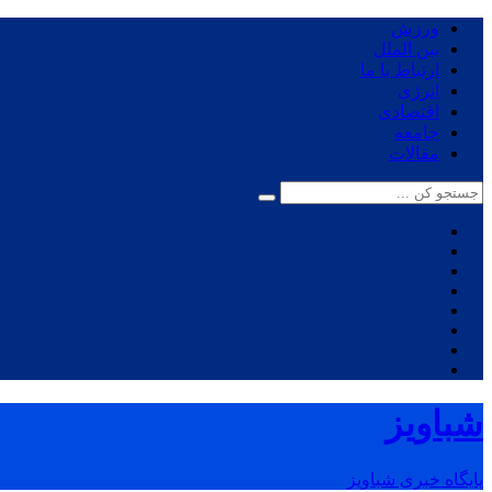
ورزش
بین الملل
ارتباط با ما
انرژی
اقتصادی
جامعه
مقالات
شباویز
پایگاه خبری شباویز