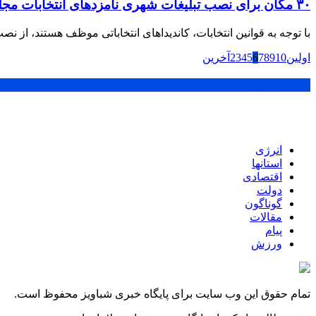
۳٠ مکان برای نصب تبلیغات شهری نامزدهای انتخابات مجلس شورای اسلامی و خبرگان رهبری در کازرون
با توجه به قوانین انتخابات، کاندیداهای انتخاباتی موظف هستند، از نص
اولین
10
9
8
7
6
5
4
3
2
آخرین
پر بازدید ترین ها
انرژی
استانها
اقتصادی
دولت
گوناگون
مقالات
پیام
ورزش
تمام حقوق این وب سایت برای پایگاه خبری شباویز محفوظ است.