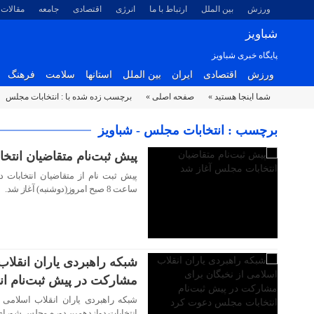
ورزش
بین الملل
ارتباط با ما
انرژی
اقتصادی
جامعه
مقالات
شباویز
پایگاه خبری شباویز
ورزش
اقتصادی
ایران
بین الملل
استانها
سلامت
فرهنگ
شما اینجا هستید »
صفحه اصلی »
برچسب زده شده با : انتخابات مجلس
۱۶ مرداد ۱۴۰۲
برچسب : انتخابات مجلس - شباویز
پیش ثبت‌نام متقاضیان انتخ
پیش ثبت نام از متقاضیان انتخابات 
ساعت 8 صبح امروز(دوشنبه) آغاز شد.
۱۵ مرداد ۱۴۰۲
شبکه راهبردی یاران انقلاب
مشارکت در پیش ثبت‌نام ا
شبکه راهبردی یاران انقلاب اسلامی 
انتخابات دوازدهمین دوره مجلس شورای