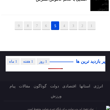
9
8
7
6
5
4
3
2
1
پر بازدید ترین ها
1 روز
1 هفته
1 ماه
انرژی
استانها
اقتصادی
دولت
گوناگون
مقالات
پیام
ورزش
تمام حقوق این وب سایت برای پایگاه خبری شباویز محفوظ است.