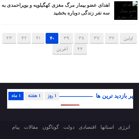
اهدای عضو بیمار مرگ مغزی کهگیلویه و بویراحمدی به
سه نفر زندگی دوباره بخشید
اولین
36
37
38
39
40
41
42
43
44
آخرین
1 روز
1 هفته
1 ماه
پر بازدید ترین ها
انرژی
استانها
اقتصادی
دولت
گوناگون
مقالات
پیام