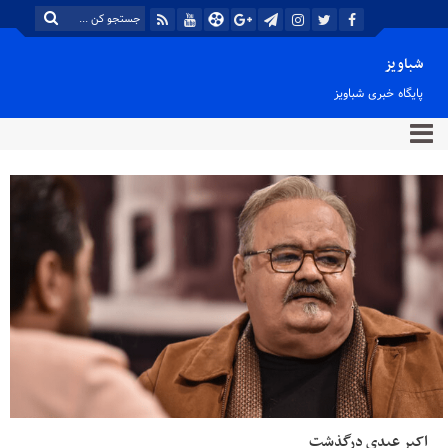
شباویز
پایگاه خبری شباویز
اکبر عبدی درگذشت