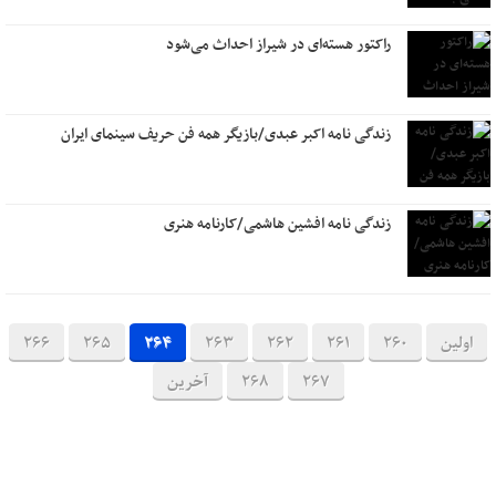
راکتور هسته‌ای در شیراز احداث می‌شود
زندگی نامه اکبر عبدی/بازیگر همه فن حریف سینمای ایران
زندگی نامه افشین هاشمی/کارنامه هنری
اولین
260
261
262
263
264
265
266
267
268
آخرین