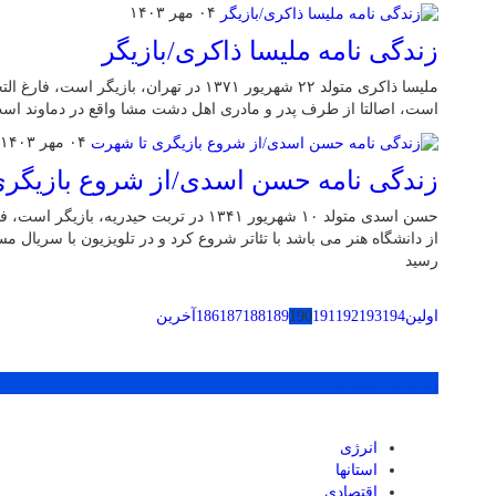
۰۴ مهر ۱۴۰۳
زندگی نامه ملیسا ذاکری/بازیگر
ملیسا ذاکری متولد ۲۲ شهریور ۱۳۷۱ در تهران، ب
است، اصالتا از طرف پدر و مادری اهل دشت مشا واقع در دماوند اس
۰۴ مهر ۱۴۰۳
زندگی نامه حسن اسدی/از شروع بازیگر
حسن اسدی متولد ۱۰ شهریور ۱۳۴۱ در تربت حیدری
از دانشگاه هنر می باشد با تئاتر شروع کرد و در تلویزیون با سریال
رسید
اولین
194
193
192
191
190
189
188
187
186
آخرین
پر بازدید ترین ها
انرژی
استانها
اقتصادی