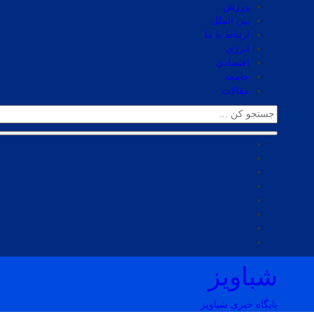
ورزش
بین الملل
ارتباط با ما
انرژی
اقتصادی
جامعه
مقالات
شباویز
پایگاه خبری شباویز