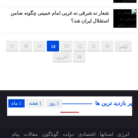
شعار نه شرقی نه غربی امام خمینی چگونه ضامن
استقلال ایران شد؟
اولین
10
11
12
13
14
15
16
17
18
آخرین
پر بازدید ترین ها
1 روز
1 هفته
1 ماه
انرژی
استانها
اقتصادی
دولت
گوناگون
مقالات
پیام