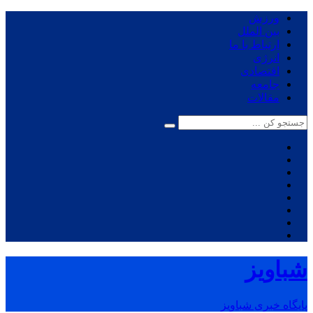
ورزش
بین الملل
ارتباط با ما
انرژی
اقتصادی
جامعه
مقالات
شباویز
پایگاه خبری شباویز