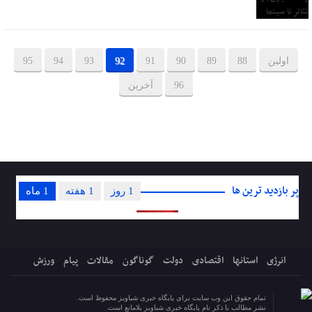
اولین
88
89
90
91
92
93
94
95
96
آخرین
پر بازدید ترین ها
1 روز
1 هفته
1 ماه
انرژی
استانها
اقتصادی
دولت
گوناگون
مقالات
پیام
ورزش
تمام حقوق این وب سایت برای پایگاه خبری شباویز محفوظ است.
نشر مطالب با ذکر نام پایگاه خبری شباویز بلامانع است.