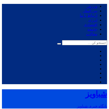
ورزش
بین الملل
ارتباط با ما
انرژی
اقتصادی
جامعه
مقالات
شباویز
پایگاه خبری شباویز