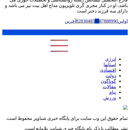
باشد، او در کنار مجری گری تلویزیون مداح اهل بیت نیز می باشد و
دارای سه فرزند دختر است
اولین
90
89
88
87
86
85
84
83
82
آخرین
پر بازدید ترین ها
1 روز
1 هفته
1 ماه
انرژی
استانها
اقتصادی
دولت
گوناگون
مقالات
پیام
ورزش
تمام حقوق این وب سایت برای پایگاه خبری شباویز محفوظ است.
نشر مطالب با ذکر نام پایگاه خبری شباویز بلامانع است.