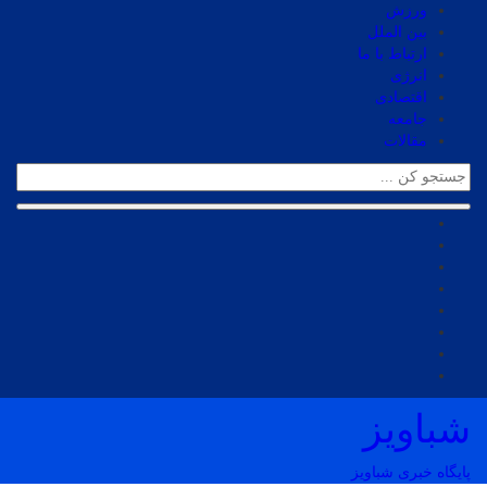
ورزش
بین الملل
ارتباط با ما
انرژی
اقتصادی
جامعه
مقالات
شباویز
پایگاه خبری شباویز