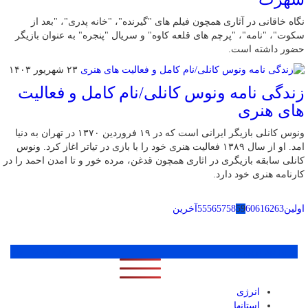
نگاه خاقانی در آثاری همچون فیلم های "گیرنده"، "خانه پدری"، "بعد از
سکوت"، "نامه"، "پرچم های قلعه کاوه" و سریال "پنجره" به عنوان بازیگر
حضور داشته است.
۲۳ شهریور ۱۴۰۳
زندگی نامه ونوس کانلی/نام کامل و فعالیت
های هنری
ونوس کانلی بازیگر ایرانی است که در ۱۹ فروردین ۱۳۷۰ در تهران به دنیا
امد. او از سال ۱۳۸۹ فعالیت هنری خود را با بازی در تیاتر اغاز کرد. ونوس
کانلی سابقه بازیگری در اثاری همچون قدغن، مرده خور و تا امدن احمد را در
کارنامه هنری خود دارد.
اولین
63
62
61
60
59
58
57
56
55
آخرین
پر بازدید ترین ها
1 روز
1 هفته
1 ماه
انرژی
استانها