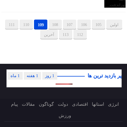
اولین
105
106
107
108
109
110
111
112
113
آخرین
پر بازدید ترین ها
1 روز
1 هفته
1 ماه
انرژی
استانها
اقتصادی
دولت
گوناگون
مقالات
پیام
ورزش