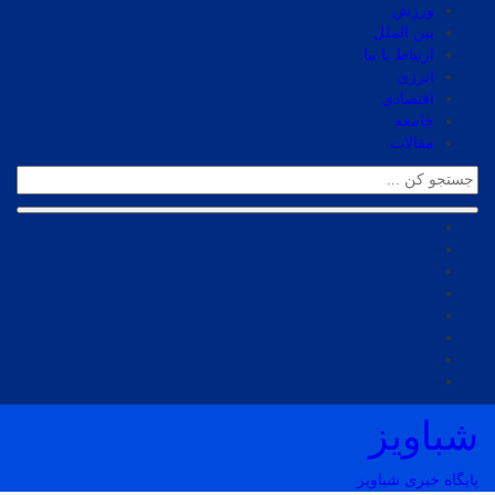
ورزش
بین الملل
ارتباط با ما
انرژی
اقتصادی
جامعه
مقالات
شباویز
پایگاه خبری شباویز