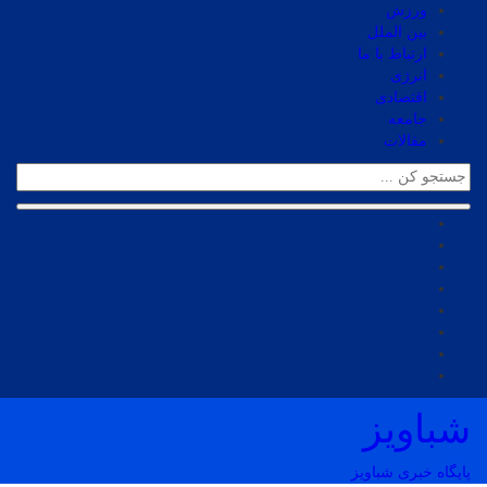
ورزش
بین الملل
ارتباط با ما
انرژی
اقتصادی
جامعه
مقالات
شباویز
پایگاه خبری شباویز