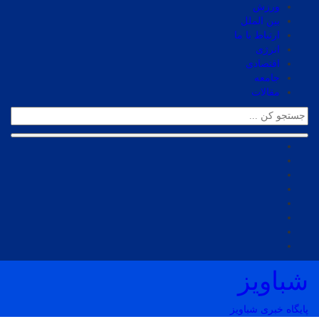
ورزش
بین الملل
ارتباط با ما
انرژی
اقتصادی
جامعه
مقالات
شباویز
پایگاه خبری شباویز