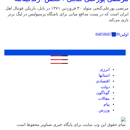
مرتضی پورعلی‌گنجی متولد ۳۰ فروردین ۱۳۷۱ در بابل، بازیکن فوتبال اهل
ایران است که در پست مدافع میانی برای باشگاه پرسپولیس در لیگ برتر
بازی می‌کند.
اولین
89
88
87
86
85
84
پر بازدید ترین ها
1 روز
1 هفته
1 ماه
انرژی
استانها
اقتصادی
دولت
گوناگون
مقالات
پیام
ورزش
تمام حقوق این وب سایت برای پایگاه خبری شباویز محفوظ است.