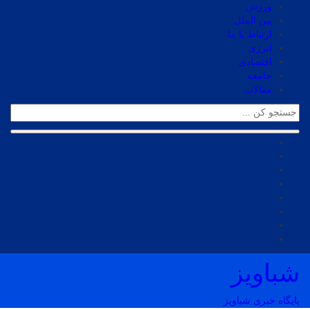
ورزش
بین الملل
ارتباط با ما
انرژی
اقتصادی
جامعه
مقالات
شباویز
پایگاه خبری شباویز