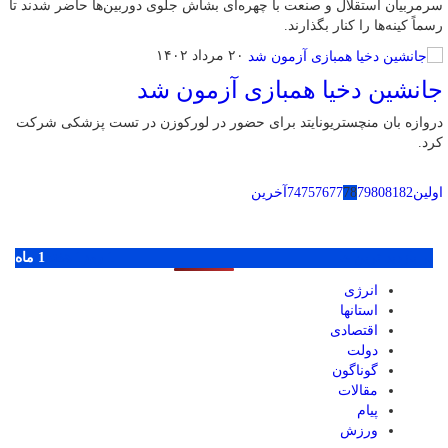
سرمربیان استقلال و صنعت با چهره‌ای بشاش جلوی دوربین‌ها حاضر شدند تا
رسماً کینه‌ها را کنار بگذارند.
۲۰ مرداد ۱۴۰۲
جانشین دخیا همبازی آزمون شد
دروازه بان منچستریونایتد برای حضور در لورکوزن در تست پزشکی شرکت
کرد.
اولین
82
81
80
79
78
77
76
75
74
آخرین
پر بازدید ترین ها
1 روز
1 هفته
1 ماه
انرژی
استانها
اقتصادی
دولت
گوناگون
مقالات
پیام
ورزش