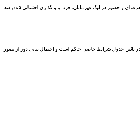
در فاصله سه روز تا پایان مهلت کنفدراسیون فوتبال آسیا(AFC) برای حل مشکل مالکیت مشترک استقلال و پرسپولیس جهت کسب مجوز حرفه‌ای و حضور در لیگ قهرمانان، فردا با واگذاری احتمالی ۸۵درصد
ر پائین جدول شرایط خاصی حاکم است و احتمال تبانی دور از تصور