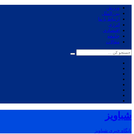
ورزش
بین الملل
ارتباط با ما
انرژی
اقتصادی
جامعه
مقالات
شباویز
پایگاه خبری شباویز