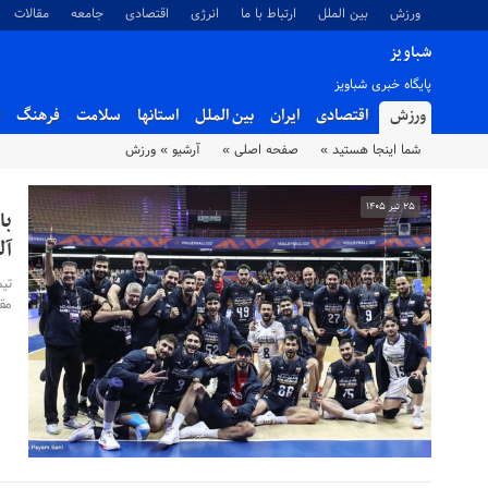
ورزش
بین الملل
ارتباط با ما
انرژی
اقتصادی
جامعه
مقالات
شباویز
پایگاه خبری شباویز
ورزش
اقتصادی
ایران
بین الملل
استانها
سلامت
فرهنگ
شما اینجا هستید »
صفحه اصلی »
آرشیو »
ورزش
۲۵ تیر ۱۴۰۵
با
آل
تی
مقا
۲۰ تیر ۱۴۰۵
۱۱ تیر ۱۴۰۵