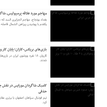
مهاجم مورد علاقه پرسپولیس، شاگر
بغداد بونجاح، مهاجم الجزایری السد ک
یکقدم با پوشیدن پیراهن الشمال فاصله دا
۲۷ خرداد ۱۴۰۳
بازی‌های بریکس-کازان؛ پایان کار ووشوکاران با ۴ طلا، 
شدند.
۲۶ خرداد ۱۴۰۳
کامبک شاگردان مورایس در نقش جه
حذفی
تیم فوتبال سپاهان اصفهان با برتری‌ مق
کرد.
۲۵ خرداد ۱۴۰۳