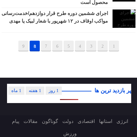
محصول است
اجرای ششمین دوره طرح قرار دوازدهم/خدمت‌رسانی
مواکب اوقاف در ۱۲ شهریور با شعار لبیک یا مهدی
9
8
7
6
5
4
3
2
1
پر بازدید ترین ها
1 روز
1 هفته
1 ماه
انرژی
استانها
اقتصادی
دولت
گوناگون
مقالات
پیام
ورزش