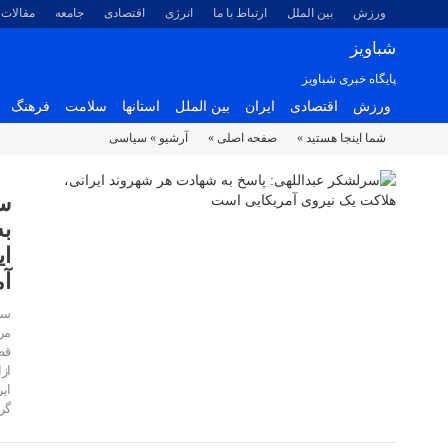
ورزش
بین الملل
ارتباط با ما
انرژی
اقتصادی
جامعه
مقالات
شباویز
پایگاه خبری شباویز
ورزش
اقتصادی
ایران
بین الملل
استانها
سلامت
فرهنگ
شما اینجا هستید »
صفحه اصلی »
آرشیو »
سیاسی
سر
به
ای
آم
سر
مر
قطع
۰۲ مرداد ۱۴۰۵
از
ای
۰۲ مرداد ۱۴۰۵
گر