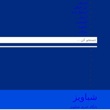
ورزش
بین الملل
ارتباط با ما
انرژی
اقتصادی
جامعه
مقالات
شباویز
پایگاه خبری شباویز