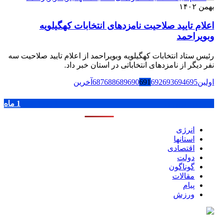
بهمن ۱۴۰۲
اعلام تایید صلاحیت نامزدهای انتخابات کهگیلویه
وبویراحمد
رئیس ستاد انتخابات کهگیلویه وبویراحمد از اعلام تایید صلاحیت سه
نفر دیگر از نامزدهای انتخاباتی در استان خبر داد.
اولین
695
694
693
692
691
690
689
688
687
آخرین
پر بازدید ترین ها
1 روز
1 هفته
1 ماه
انرژی
استانها
اقتصادی
دولت
گوناگون
مقالات
پیام
ورزش