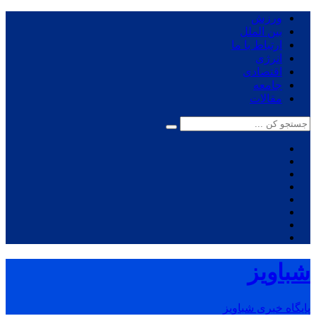
ورزش
بین الملل
ارتباط با ما
انرژی
اقتصادی
جامعه
مقالات
شباویز
پایگاه خبری شباویز