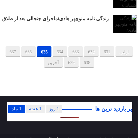
زندگی نامه منوچهر هادی/ماجرای جنجالی بعد از طلاق
اولین
631
632
633
634
635
636
637
638
639
آخرین
پر بازدید ترین ها
1 روز
1 هفته
1 ماه