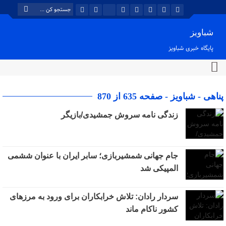
شباویز
پایگاه خبری شباویز
پناهی - شباویز - صفحه 635 از 870
زندگی نامه سروش جمشیدی/بازیگر
جام جهانی شمشیربازی؛ سابر ایران با عنوان ششمی
المپیکی شد
سردار رادان: تلاش خرابکاران برای ورود به مرزهای
کشور ناکام ماند