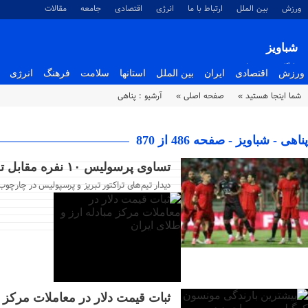
ورزش
بین الملل
ارتباط با ما
انرژی
اقتصادی
جامعه
مقالات
شباویز
پایگاه خبری شباویز
ورزش
اقتصادی
ایران
بین الملل
استانها
سلامت
فرهنگ
انرژی
شما اینجا هستید »
صفحه اصلی »
آرشیو :
پناهی
پناهی - شباویز - صفحه 486 از 870
۰۱ شهریور ۱۴۰۳
تساوی پرسولیس ۱۰ نفره مقابل تراکتور به لطف درخشش گوندوز
۰۱ شهریور ۱۴۰۳
دیدار تیم‌های تراکتور تبریز و پرسپولیس در چارچوب
۰۱ شهریور ۱۴۰۳
ثبات قیمت دلار در معاملات مرکز م