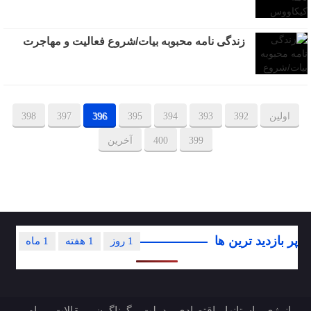
زندگی نامه محبوبه بیات/شروع فعالیت و مهاجرت
اولین
392
393
394
395
396
397
398
399
400
آخرین
پر بازدید ترین ها
1 روز
1 هفته
1 ماه
انرژی
استانها
اقتصادی
دولت
گوناگون
مقالات
پیام