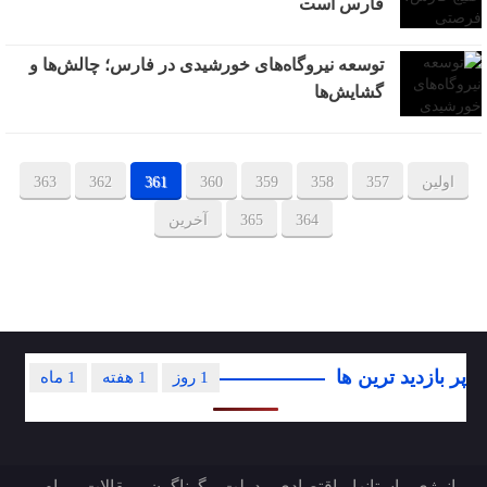
فارس است
توسعه نیروگاه‌های خورشیدی در فارس؛ چالش‌ها و
گشایش‌ها
اولین
357
358
359
360
361
362
363
364
365
آخرین
پر بازدید ترین ها
1 روز
1 هفته
1 ماه
انرژی
استانها
اقتصادی
دولت
گوناگون
مقالات
پیام