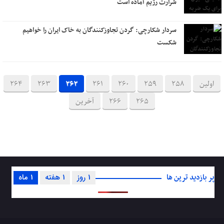
شرارت رژیم آماده است
سردار شکارچی: گردن تجاوزکنندگان به خاک ایران را خواهیم
شکست
اولین
258
259
260
261
262
263
264
265
266
آخرین
پر بازدید ترین ها
1 روز
1 هفته
1 ماه