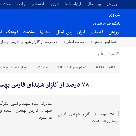
ورزش
بین الملل
ارتباط با ما
انرژی
اقتصادی
جامعه
مقالات
شباویز
پایگاه خبری شباویز
ورزش
اقتصادی
ایران
بین الملل
استانها
سلامت
فرهنگ
ا
شما اینجا هستید »
صفحه اصلی »
۷۸ درصد از گلزار شهدای فارس بهسازی شده است
گروه :
استانها
شناسه :
16442
۰۴ شهریور ۱۴۰۳ - ۲۱:۱۴
۰
دیدگاه
ارسال توسط :
پناهی
۷۸ درصد از گلزار شهدای فارس بهسازی شده است
شهدای فارس بهسازی شده و ا
می‌شود.