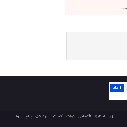
هد شد.
1 ماه
انرژی
استانها
اقتصادی
دولت
گوناگون
مقالات
پیام
ورزش