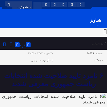
شباویز
پایگاه خبری شباویز
پ
گروه :
سیاسی
شناسه :
14065
۲۰ خرداد ۱۴۰۳ - ۲۰:۵۹
۰
دیدگاه
ارسال توسط :
پناهی
۶ نامزد تایید صلاحیت شده انتخابات
ریاست جمهوری معرفی شدند