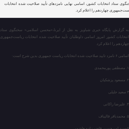
گوی ستاد انتخابات کشور، اسامی نهایی نامزدهای تأیید صلاحیت شده انتخابات
ست‌جمهوری چهاردهم را اعلام کرد.
به گزارش پایگاه خبری شباویز به نقل از ایرنا،«محسن اسلامی» سخنگوی ستاد
انتخابات کشور امروز اسامی داوطلبان تأیید صلاحیت شده انتخابات ریاست‌جمهوری
چهاردهم را اعلام کرد.
اسامی ۶ نامزد تایید صلاحیت شده انتخابات ریاست جمهوری بدین شرح است:
۱. مصطفی پورمحمدی
۲. مسعود پزشکیان
۳ سعید جلیلی
۴. علیرضا زاکانی
۵. محمدباقر قالیباف
۶-سید امیرحسین قاضی‌زاده هاشمی