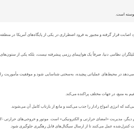
ه‌صورت رسمی اعلام کرد یک فروند جنگده F35 توسط ایران و در آسمان کشورمان مورد اصابت قرار گرفته و مجبور به فرود اضطراری در یکی از پایگاه‌های آمریکا در منطقه
ن جنگنده گران‎قیمتِ ۱۰۰ میلیون‌دلاری، مورد اصابت قرار گرفته است. اف-۳۵ با نام کامل Lockheed Martin F-35 Lightning II طبق گفته تحلیلگران نظامی دنیا، صرفاً یک هواپیمای رزمی پیشرفته نیست، بلکه یکی از ستون‌های
زه می‌دهد در محیط‌های عملیاتی پیچیده، به‌سختی شناسایی شود و موفقیت مأموریت را
کند که انرژی امواج رادار را جذب می‌کنند و مانع از بازتاب کامل آن می‌شوند.
از طرفی برخلاف سایر جنگنده‌ها، تسلیحات اف-۳۵ در محفظه‌های داخلی آن حمل می‌شوند که این موضوع، شکل آیرودینامیک و پنهان‌کار هواپیما را حفظ می‌کند. عامل مهم دیگر، مدیریت «امضای حرارتی و الکترونیکی» است. موتور و خروجی‌های حرارتی F-