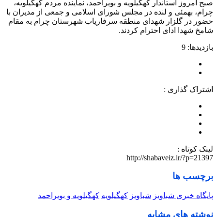
صبح امروز استاندار کهگیلویه و بویراحمد، نماینده مردم کهگیلویه،
چرام، بهمئی و لنده در مجلس شورای اسلامی و جمعی از مدیران با
حضور در گلزار شهدای منطقه سرفاریاب شهرستان چرام به مقام
شامخ شهدا ادای احترام کردند.
بازدیدها: 9
اشتراک گذاری :
لینک کوتاه :
http://shabaveiz.ir/?p=21397
برچسب ها
پایگاه خبری شباویز
شباویز
کهگیلویه
کهگیلویه و بویراحمد
نوشته های مشابه