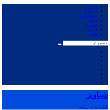
ورزش
بین الملل
ارتباط با ما
انرژی
اقتصادی
جامعه
مقالات
شباویز
پایگاه خبری شباویز