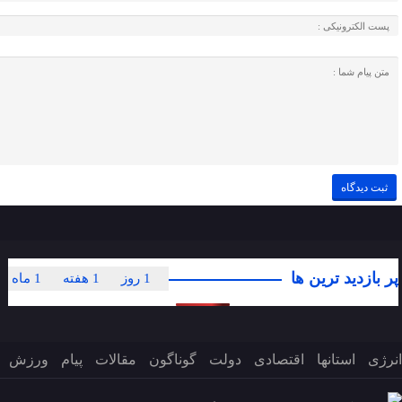
پر بازدید ترین ها
1 روز
1 هفته
1 ماه
انرژی
استانها
اقتصادی
دولت
گوناگون
مقالات
پیام
ورزش