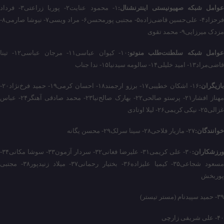
عوامل شبکه صهیونیستی اینترنشنال:
۱- محمود عنایت۲- پوریا زراعتی۳- فرداد
فرحزاد۴- علی‌حسین قاضی‌زاده۵- مجتبی پورمحسن۶- مراد ویسی۷- نیوشا صارمی۸-
مزدک میرزایی۹- محمد تقوی
عوامل شبکه سلطنت‌طلب منوتو:
۱۰- کیوان عباسی۱۱- مرجان عباسی۱۲- تینا
قاضی‌مراد۱۳- امید خلیلی۱۴- سالومه سیدنیا۱۵- ندا جناب
بازیگران:
۱۶- اشکان خطیبی۱۷- برزو ارجمند۱۸- احسان کرمی۱۹- حمید فرخ‌نژاد۲۰-
مهناز افشار۲۱- پرستو صالحی۲۲- بهارک صالح‌نیا۲۳- محمد صادقی آهنگر۲۴- عباس
غزالی۲۵- نیکی کریمی۲۶- لیلا اوتادی
خوانندگان:
۲۷- مازیار فلاحی۲۸- سینا سرلک۲۹- محسن یگانه
ورزشکاران:
۳۰- علی کریمی۳۱- علیرضا فغانی۳۲- سردار آزمون۳۳- سوشا مکانی۳۴-
مسعود شجاعی۳۵- کیمیا علیزاده۳۶- بختیار رحمانی۳۷- میلاد زنیدپور۳۸- مجتبی
پوربخش
۳۹- حمید سپیدنام (مستر تیستر)
۴۰- علی شریفی زارچی