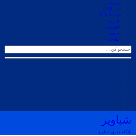
ورزش
بین الملل
ارتباط با ما
انرژی
اقتصادی
جامعه
مقالات
شباویز
پایگاه خبری شباویز