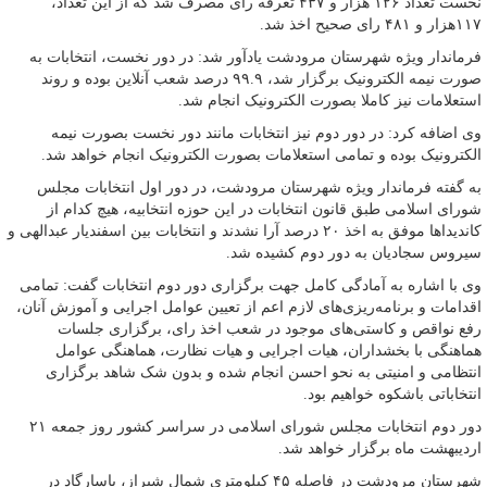
نخست تعداد ۱۲۶ هزار و ۴۳۷ تعرفه رای مصرف شد که از این تعداد،
۱۱۷هزار و ۴۸۱ رای صحیح اخذ شد.
فرماندار ویژه شهرستان مرودشت یادآور شد: در دور نخست، انتخابات به
صورت نیمه الکترونیک برگزار شد، ۹۹.۹ درصد شعب آنلاین بوده و روند
استعلامات نیز کاملا بصورت الکترونیک انجام شد.
وی اضافه کرد: در دور دوم نیز انتخابات مانند دور نخست بصورت نیمه
الکترونیک بوده و تمامی استعلامات بصورت الکترونیک انجام خواهد شد.
به گفته فرماندار ویژه شهرستان مرودشت، در دور اول انتخابات مجلس
شورای اسلامی طبق قانون انتخابات در این حوزه انتخابیه، هیچ کدام از
کاندیداها موفق به اخذ ۲۰ درصد آرا نشدند و انتخابات بین اسفندیار عبدالهی و
سیروس سجادیان به دور دوم کشیده شد.
وی با اشاره به آمادگی کامل جهت برگزاری دور دوم انتخابات گفت: تمامی
اقدامات و برنامه‌ریزی‌های لازم اعم از تعیین عوامل اجرایی و آموزش آنان،
رفع نواقص و کاستی‌های موجود در شعب اخذ رای، برگزاری جلسات
هماهنگی با بخشداران، هیات اجرایی و هیات نظارت، هماهنگی عوامل
انتظامی و امنیتی به نحو احسن انجام شده و بدون شک شاهد برگزاری
انتخاباتی باشکوه خواهیم بود.
دور دوم انتخابات مجلس شورای اسلامی در سراسر کشور روز جمعه ۲۱
اردیبهشت ماه برگزار خواهد شد.
شهرستان مرودشت در فاصله ۴۵ کیلومتری شمال شیراز، پاسارگاد در