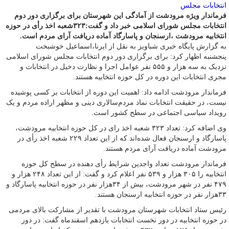
فرماندار ویژه مرودشت از آمادگی این شهرستان برای برگزاری دور دوم
انتخابات مجلس شورای اسلامی خبر داد و گفت:۳۲۳شعبه اخذ رأی در حوزه
انتخابیه مرودشت ،ارسنجان و پاسارگاد آماده دریافت آرای مردم است.
به گزارش پایگاه خبری شباویز به نقل از ایرنا،اسماعیل خوشبخت
پنجشنبه اظهار کرد: برای برگزاری دور دوم انتخابات مجلس شورای اسلامی
نزدیک به سه هزار و ۵۵۵ نفر عوامل اجرا و نظارت دخیل در انتخابات و
‌مجری انتخابات این دوره در کل حوزه انتخابیه هستند.
فرماندار مرودشت ادامه داد: اهمیت این دوره از انتخابات بر کسی پوشیده
نیست، در حقیقت انتخابات نماد مردم‌سالاری دینی و مظهر اراده مردم و یک
رویداد سیاسی اجتماعی در سطح کشور است.
وی اضافه کرد: تعداد ۳۲۳ شعبه اخذ رای در کل حوزه انتخابیه مرودشت،
پاسارگاد و ارسنجان فعال شده‌اند که از این تعداد ۲۲۹ شعبه اخذ رأی در
مرودشت آماده دریافت آرای مردم هستند.
فرماندار مرودشت تعداد واجدین شرایط رأی دهنده در سطح کل حوزه
انتخابیه را ۳۰۵ هزار و ۵۳۹ نفر اعلام کرد و گفت: از این تعداد ۲۴۸ هزار و
۴۷۹ نفر در شهر مرودشت، بیش از ۳۴هزار نفر در حوزه انتخابیه پاسارگاد و
۳۳هزار نفر در حوزه انتخابیه ارسنجان هستند.
رئیس ستاد انتخابات شهرستان مرودشت با تقدیر از مشارکت بالای مردمی
در حوزه انتخابیه در دور نخست انتخابات یازدهم اسفندماه گفت: در دور