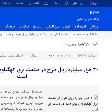
ورزش
بین الملل
ارتباط با ما
انرژی
اقتصادی
جامعه
مقالات
شباویز
پایگاه خبری شباویز
ورزش
اقتصادی
ایران
بین الملل
استانها
سلامت
فرهنگ
ا
شما اینجا هستید »
صفحه اصلی »
۳۰ هزار میلیارد ریال طرح در صنعت برق کهگیلویه و بویراحمد در دست اجر است
گروه :
کهگیلویه و بویراحمد
شناسه :
19737
۲۱ آذر ۱۴۰۳ - ۱۸:۲۶
۰
دیدگاه
ارسال توسط :
پناهی
۳۰ هزار میلیارد ریال طرح در صنعت برق کهگیلو
است
میلیارد ریال طرح های حوزه صنع
توزیع، تبدیل شبکه های سیمی به
معابر و برق رسانی به روستاها د