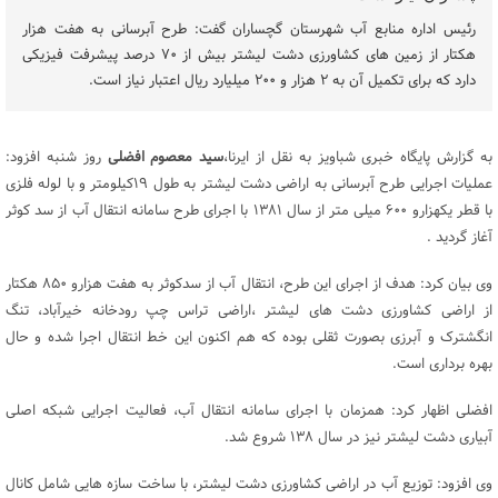
رئیس اداره منابع آب شهرستان گچساران گفت: طرح آبرسانی به هفت هزار
هکتار از زمین های کشاورزی دشت لیشتر بیش از ۷۰ درصد پیشرفت فیزیکی
دارد که برای تکمیل آن به ۲ هزار و ۲۰۰ میلیارد ریال اعتبار نیاز است.
به گزارش پایگاه خبری شباویز به نقل از ایرنا،
سید معصوم افضلی
روز شنبه افزود:
عملیات اجرایی طرح آبرسانی به اراضی دشت لیشتر به طول ۱۹کیلومتر و با لوله فلزی
با قطر یکهزارو ۶۰۰ میلی متر از سال ۱۳۸۱ با اجرای طرح سامانه انتقال آب از سد کوثر
آغاز گردید .
وی بیان کرد: هدف از اجرای این طرح، انتقال آب از سدکوثر به هفت هزارو ۸۵۰ هکتار
از اراضی کشاورزی دشت های لیشتر ،اراضی تراس چپ رودخانه خیرآباد، تنگ
انگشترک و آبرزی بصورت ثقلی بوده که هم اکنون این خط انتقال اجرا شده و حال
بهره برداری است.
افضلی اظهار کرد: همزمان با اجرای سامانه‌ انتقال آب، فعالیت اجرایی شبکه اصلی
آبیاری دشت لیشتر نیز در سال ۱۳۸ شروع شد.
وی افزود: توزیع آب در اراضی کشاورزی دشت لیشتر، با ساخت سازه هایی شامل کانال