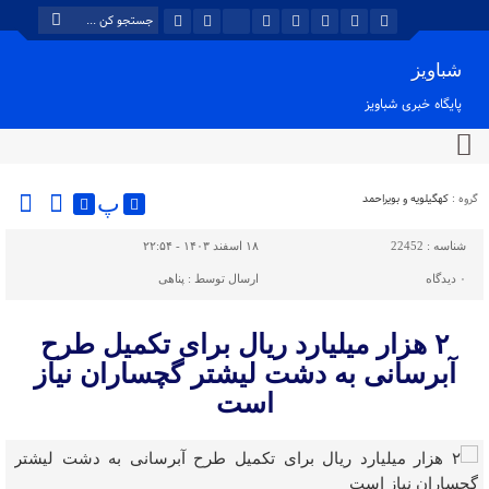
شباویز
پایگاه خبری شباویز
گروه :
کهگیلویه و بویراحمد
پ
شناسه :
22452
۱۸ اسفند ۱۴۰۳ - ۲۲:۵۴
۰
دیدگاه
ارسال توسط :
پناهی
۲ هزار میلیارد ریال برای تکمیل طرح
آبرسانی به دشت لیشتر گچساران نیاز
است