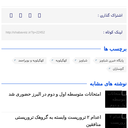
اشتراک گذاری :
لینک کوتاه :
http://shabaveiz.ir/?p=22452
برچسب ها
پایگاه خبری شباویز
شباویز
کهگیلویه
کهگیلویه و بویراحمد
گچساران
نوشته های مشابه
امتحانات متوسطه اول و دوم در البرز حضوری شد
اعدام ۲ تروریست وابسته به گروهک تروریستی
منافقین