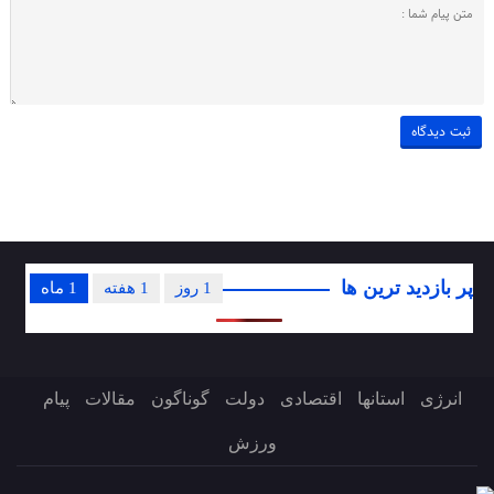
پر بازدید ترین ها
1 روز
1 هفته
1 ماه
انرژی
استانها
اقتصادی
دولت
گوناگون
مقالات
پیام
ورزش