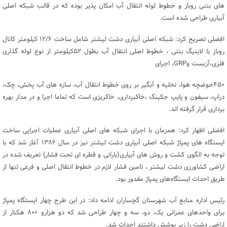
های بتنی روباز و خطوط لوله انتقال آب امکان پذیر بوده که در قالب شبکه اصلی
آبیاری طراحی شده است.
افضلی تصریح کرد: شبکه اصلی آبیاری دشت لیشتر شامل ساخت ۱۲/۶ کیلومتر کانال
روباز با لاینیگ بتنی ، خطوط اصلی انتقال آب بطول ۵۲کیلومتر از نوع لوله گذاری
فلزی،آزبست وGRP، اجرای
۴۵۰حوضچه هوا، تخلیه و آبگیر بر روی خطوط انتقال آب، سازه های آب پخش، چک،
دراپ، سیفون و پایپ جکینگ ،خاکبرداری، خاکریزی است که تماما اجرا و در مدار بهره
برداری قرار گرفته اند.
افضلی اظهار کرد: همزمان با اجرای شبکه های اصلی آبیاری عملیات اجرایی ساخت
ایستگاه های پمپاژ شبکه اصلی آبیاری دشت لیشتر نیز در سال ۱۳۸۶ آغاز شد که با
توجه به الگوی کشت و روش های آبیاری(بارانی و قطره ای تحت فشار) تعریف شده در
اراضی کشاورزی دشت لیشتر ، تامین فشار لازم در خطوط انتقال اصلی و فرعی تنها از
طریق احداث ایستگاه‌های پمپاژ مقدور بود.
رئیس اداره منابع آب شهرستان گچساران ادامه داد: در این طرح چهار ایستگاه پمپاژ
برای واحدهای عمرانی یک، دو، سه و چهار طراحی شد که دو هزارو ۸۰۰ هکتار از
اراضی دشت را زیر پوشش داشتند احداث شد.