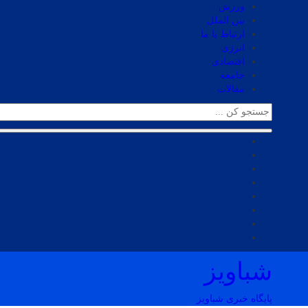
ورزش
بین الملل
ارتباط با ما
انرژی
اقتصادی
جامعه
مقالات
شباویز
پایگاه خبری شباویز