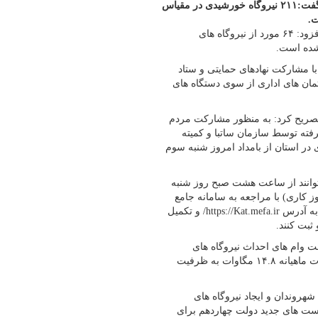
مجری نیروگاه های خورشیدی شرکت توزیع برق کهگیلویه وبویراحمد گفت:۲۱۱ نیروگاه خورشیدی در مقیاس
ت.
روز شنبه افزود: ۶۴ مورد از نیروگاه های
شده است.
 کوچک مقیاس با مشارکت نهادهای حمایتی و ستاد
 شهروندان و ۱۵ مورد هم در ساختمان های اداری از سوی دستگاه های
تصریح کرد: به منظور مشارکت مردم
فته توسط سازمان ساتبا و کمیته
 در استان از بامداد امروز شنبه سوم
توانند از ساعت هشت صبح روز شنبه
رماه تا ساعت ۱۶ روز دوشنبه پنجم آذرماه ۱۴۰۳ (به مدت ۳ روز کاری) با مراجعه به سامانه جامع
کسب و کار، اشتغال و تسهیلات (کات) وزارت امور اقتصادی و دارایی به آدرس https://Kat.mefa.ir/ و تکمیل
ثبت کنند.
عت های نام نویسی ۱۲ متقاضی دریافت وام های احداث نیروگاه های
خورشیدی نام نویسی کرده اند که در صورت عملیاتی شدن این تجهیزات ماهیانه ۱۴.۸ مگاوات به ظرفیت
روندان و ایجاد نیروگاه های
 های جدید دولت چهاردهم برای