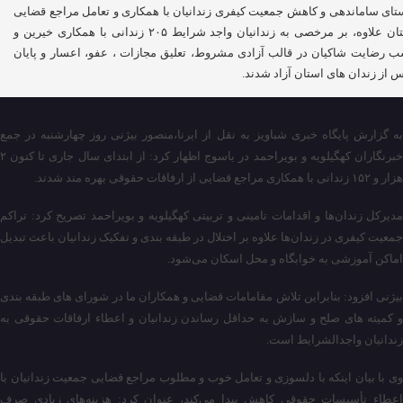
تای ساماندهی و کاهش جمعیت کیفری زندانیان با همکاری و تعامل مراجع قضایی
استان علاوه، بر مرخصی به زندانیان واجد شرایط ۲۰۵ زندانی با همکاری خیرین و
 رضایت شاکیان در قالب آزادی مشروط، تعلیق مجازات ، عفو، اعسار و پایان
 از زندان های استان آزاد شدند.
به گزارش پایگاه خبری شباویز به نقل از ایرنا،منصور بیژنی روز چهارشنبه در جمع
خبرنگاران کهگیلویه و بویراحمد در یاسوج اظهار کرد: از ابتدای سال جاری تا کنون ۲
هزار و ۱۵۲ زندانی با همکاری مراجع قضایی از ارفاقات حقوقی بهره مند شدند.
مدیرکل زندان‌ها و اقدامات تامینی و تربیتی کهگیلویه و بویراحمد تصریح کرد: تراکم
جمعیت کیفری در زندان‌ها علاوه بر اختلال در طبقه بندی و تفکیک زندانیان باعث تبدیل
اماکن آموزشی به خوابگاه و محل اسکان می‌شود.
بیژنی افزود: بنابراین تلاش مقامامات قضایی و همکاران ما در شورای های طبقه بندی
و کمیته های صلح و سازش به حداقل رساندن زندانیان و اعطاء ارفاقات حقوقی به
زندانیان واجدالشرایط است.
وی با بیان اینکه با دلسوزی و تعامل خوب و مطلوب مراجع قضایی جمعیت زندانیان با
اعطاء تأسیسات حقوقی کاهش پیدا می‌کند، عنوان کرد: هزینه‌های زیادی صرف