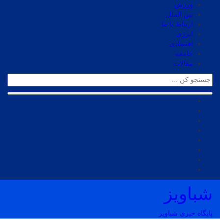
ورزش
بین الملل
ارتباط با ما
انرژی
اقتصادی
جامعه
مقالات
شباویز
پایگاه خبری شباویز