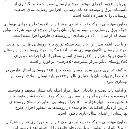
این باره افزود: اجرای موفق طرح بهارستان ضمن حفظ و نگهداری از
تأسیسات برق و توسعه خدمات رسانی، افزایش رضایت‌مندی جمعیت
روستایی را به همراه داشته است.
معاون مهندسی شرکت توزیع نیروی برق فارس افزود: طرح جهادی بهسازی
شبکه برق روستایی موسوم به بهارستان یکی از طرح‌های مهم شرکت توانیر
است که از سال ۱۴۰۰ در تعدادی از روستاهای فارس اجرا شده است.
او با بیان اینکه بیش از ۵۰ درصد شبکه توزیع برق روستایی فارس در قالب
طرح بهارستان تاکنون بهسازی شده، اضافه کرد: طرح روستامحور بهارستان
تاکنون در یک هزار و ۱۳۰روستای استان به‌طورکامل اجراشده و برای
۲۸۵روستای دیگر نیز از پیشرفت۵۰ درصدی برخوردار است.
به گفته عزیزی مقرر شده امسال شبکه برق ۲۸۵ روستای استان فارس در
قالب طرح بهارستان با اعتباری بالغ ‌بر۱۴۳میلیارد تومان اصلاح، توسعه و
بهسازی شود.
او ادامه داد: نصب و جابجایی چهار هزار اصله پایه فشار ضعیف و متوسط
فرسوده و مخاطره آمیز، بهینه‌سازی ۱۰۰ کیلومتر شبکه فشار متوسط و
همچنین نصب چهار هزار و ۵۰۰ چراغ روشنایی معابر در سطح روستاهای
فارس از دیگر اقدامات انجام شده در روستاها به منظور اجرای طرح
بهارستان از ابتدای سال جاری تاکنون است.
معاون مهندسی شرکت توزیع نیروی برق فارس برخورداری تمام مشترکان
از برق پایدار و مطمئن و تأمین رفاه جامعه را از جمله اهداف مهم این