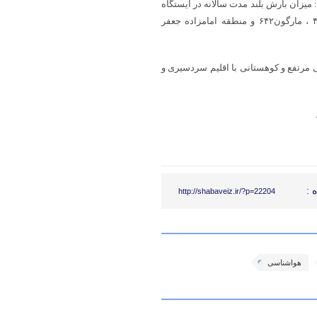
میزان بارش بلند مدت سالانه در ایستگاه
یاسوج ۷۹۵.۴، سی سخت ۶۹۴.۴، دوگنبدان ۴۴۲، دهدشت ۵۱۲، لیکک ۴۱۲ ، مارگون۶۴۲ و منطقه امامزاده جعفر
 هزار و ۲۴۹ کیلومترمربع، سرزمینی مرتفع و کوهستانی با اقلیم سردسیری و
 :
http://shabaveiz.ir/?p=22204
هواشناسی