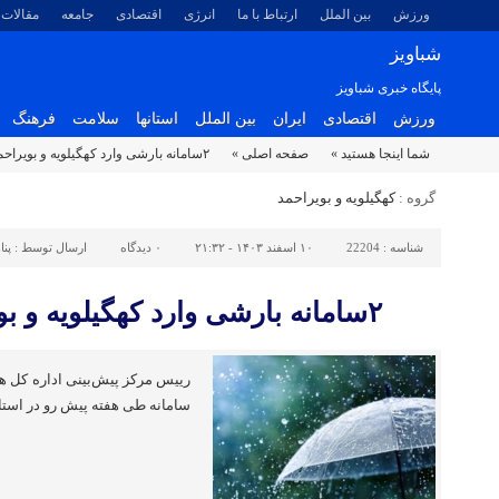
ورزش
بین الملل
ارتباط با ما
انرژی
اقتصادی
جامعه
مقالات
شباویز
پایگاه خبری شباویز
ورزش
اقتصادی
ایران
بین الملل
استانها
سلامت
فرهنگ
شما اینجا هستید »
صفحه اصلی »
۲سامانه بارشی وارد کهگیلویه و بویراحمد می شود
گروه :
کهگیلویه و بویراحمد
شناسه :
22204
۱۰ اسفند ۱۴۰۳ - ۲۱:۳۲
۰
دیدگاه
ارسال توسط :
پنا
۲سامانه بارشی وارد کهگیلویه و بویراحمد می شود
سامانه طی هفته پیش رو در است