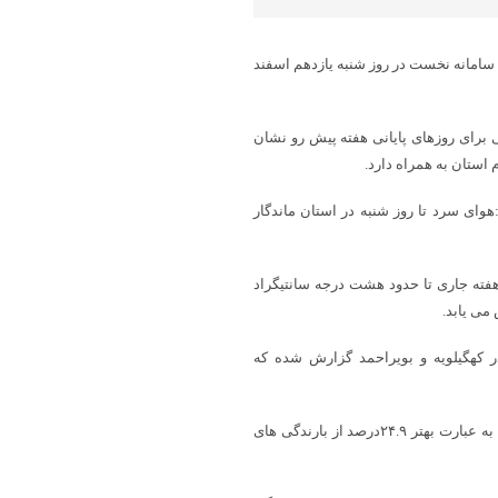
 سامانه نخست در روز شنبه یازدهم اسفند
برای روزهای پایانی هفته پیش رو نشان
استان به همراه دارد.
هوای سرد تا روز شنبه در استان ماندگار
فته جاری تا حدود هشت درجه سانتیگراد
می یابد.
 پاییز امسال تاکنون ۱۴۸.۲میلیمتر باران در کهگیلویه و بویراحمد گزارش شده که
وی تاکید کرد:میانگین بلندمدت سالیانه باران در استان ۵۸۹ میلی متر است به عبارت بهتر ۲۴.۹درصد از بارندگی های