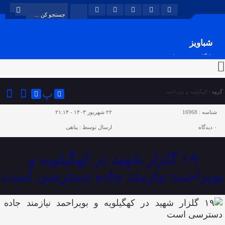
شباویز
پایگاه خبری شباویز
پ
گروه :
کهگیلویه و بویراحمد
شناسه :
16968
۲۲ شهریور ۱۴۰۳ - ۲۱:۱۴
۰
دیدگاه
ارسال توسط :
پناهی
۱۹ گلزار شهید در کهگیلویه و
بویراحمد نیازمند جاده دسترسی است