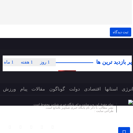
پر بازدید ترین ها
1 روز
1 هفته
1 ماه
انرژی
استانها
اقتصادی
دولت
گوناگون
مقالات
پیام
ورزش
تمام حقوق این وب سایت برای پایگاه خبری شباویز محفوظ است.
نشر مطالب با ذکر نام پایگاه خبری شباویز بلامانع است.
طراحی سایت :
پایگاه خبری شباویز