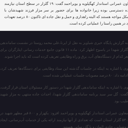
معاون عمرانی استاندار کهگیلویه و بویراحمد گفت: ۱۹ گلزار در سطح استان نیازمند
ه دسترسی بوده زیرا خانواده ها برای حضور بر سر مزار فرزند شهیدشان با
مشکل مواجه هستند که البته راهداری و حمل و نقل جاده ای تاکنون ۸۰ درصد تعهدات
 در همین راستا را عملیاتی کرده است.
به گزارش پایگاه خبری شباویز به نقل از ایرنا،علی محمد روستا در نشست ساماندهی
گلزار شهدا در یاسوج اظهار کرد: ماده ۱۱ قانون جامع خدمات رسانی ایثارگران برای
هر کدام از دستگاه‌های آب، برق و راه وظایفی تعریف کرده است که باید اجرا شوند.
وی با اشاره به اینکه در جلسات گذشته این ستاد وظایفی برای دستگاه‌ها تعریف کرد،
ادامه داد: ۸۰ درصد مصوبات جلسات عملیاتی شده است.
وی با اشاره به اینکه ساماندهی گلزار شهدا در دستور کار مسئولان استان قرار گرفت،
گفت: گل سر سبد برنامه ساماندهی گلزار شهدا، احداث جاده منتهی به مزار شهید
طیب بود.
معاون عمرانی استاندار کهگیلویه و بویراحمد افزود: یکهزار و ۸۰۰ قبر مطهر شهید در
۵۳۰ گلزار استان است که تعدادی از آنها نیازمند ارائه یکی از خدمات آب‌رسانی، ایجاد
روشنایی، جاده، المان و یا گازرسانی هستند.