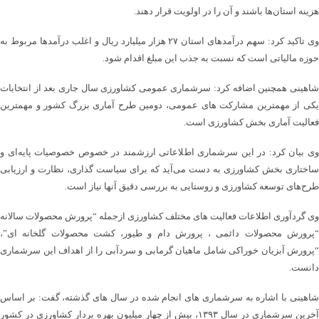
هزینه استان‌ها باشند و آن را در اولویت قرار دهند.
وی تاکید کرد: سهم درآمدهای استان ۲۷ هزار میلیارد ریال و اغلب درآمدها مربوط به
حوزه مالیاتی است که نسبت به جذب این مبلغ اقدام شود.
شاهینی همچنین اضافه کرد: سرشماری عمومی کشاورزی سال جاری بعد از انتخابات
یکی از مهمترین مشارکت های عمومی، دومین طرح آماری بزرگ کشور و مهمترین
فعالیت آماری بخش کشاورزی است.
وی بیان کرد: در این سرشماری اطلاعاتی ارزشمند در خصوص خصوصیات پایه‌ای و
ساختاری بخش کشاورزی به دست می‌آید که برای سیاست گذاری، نظارت و ارزیابی
طرح‌های توسعه کشاورزی و روستایی به بررسی دقیق آنها نیاز است.
وی گردآوری اطلاعات فعالیت های مختلف کشاورزی ازجمله “پرورش محصولات سالانه
“پرورش محصولات دائمی ، پرورش دام و طیور، کشت محصولات گلخانه ای”،
“پرورش آبزیان خوراکی شامل ماهیان گرمابی و سردآبی را از اهداف این سرشماری
دانست.
شاهینی با اشاره به سرشماری های انجام شده در سال های گذشته، گفت: بر اساس
آخرین سرشماری در سال ۱۳۹۳، بیش از چهار میلیون بهره بردار کشاورزی در کشور