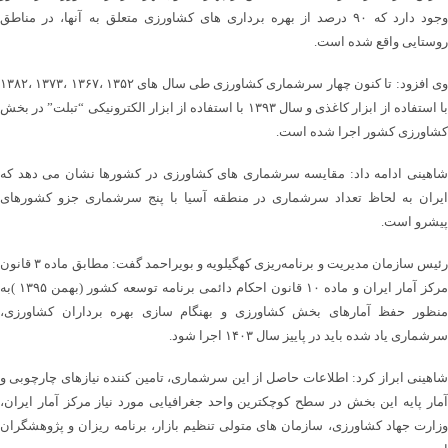
وجود دارد که ۹۰ درصد از بهره برداری های کشاورزی متعلق به آنها، در مناطق
روستایی واقع شده است.
وی افزود: تا کنون چهار سرشماری کشاورزی طی سال های ۱۳۵۲ ،۱۳۶۷ ،۱۳۷۳ ،۱۳۸۲
با استفاده از ابزار کاغذی و سال ۱۳۹۳ با استفاده از ابزار الکترونیکی “تبلت” در بخش
کشاورزی کشور اجرا شده است.
شاهینی ادامه داد: مقایسه سرشماری های کشاورزی در کشورها نشان می دهد که
ایران به لحاظ تعداد سرشماری در منطقه آسیا با پنج سرشماری جزو کشورهای
پیشرو است.
رئیس سازمان مدیریت و برنامه‌ریزی کهگیلویه و بویراحمد گفت: مطابق ماده ۳ قانون
مرکز آمار ایران و ماده ۱۰ قانون احکام دائمی برنامه توسعه کشور (بهمن ۱۳۹۵ )به
منظور حفظ آمارهای بخش کشاورزی و بهنگام سازی بهره برداران کشاورزی،
سرشماری یاد شده باید در پاییز سال ۱۴۰۳ اجرا شود.
شاهینی ابراز کرد: اطلاعات حاصل از این سرشماری، تامین کننده نیازهای چارچوبی و
آمار پایه این بخش در سطح کوچکترین واحد جغرافیایی مورد نیاز مرکز آمار ایران،
وزارت جهاد کشاورزی، سازمان های متولی تنظیم بازار، برنامه ریزان و پژوهشگران