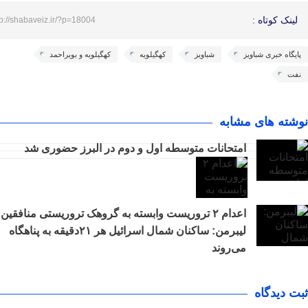
لینک کوتاه :
tp://shabaveiz.ir/?p=18004
پایگاه خبری شباویز
شباویز
کهگیلویه
کهگیلویه و بویراحمد
نفت
نوشته های مشابه
امتحانات متوسطه اول و دوم در البرز حضوری شد
اعدام ۲ تروریست وابسته به گروهک تروریستی منافقین
لیبرمن: ساکنان شمال اسرائیل هر ۲۱دقیقه به پناهگاه
می‌روند
ثبت دیدگاه