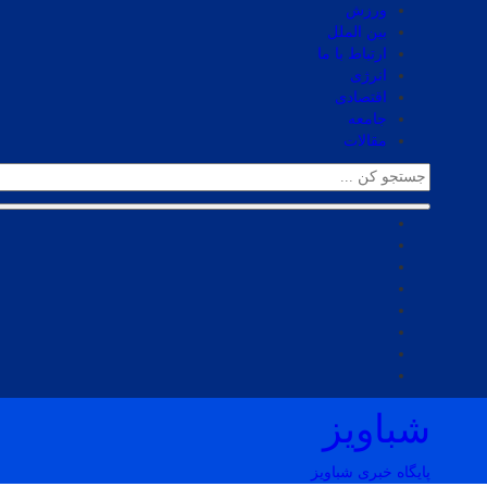
ورزش
بین الملل
ارتباط با ما
انرژی
اقتصادی
جامعه
مقالات
شباویز
پایگاه خبری شباویز