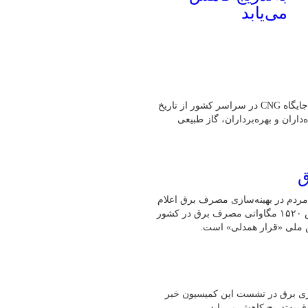
می‌یابد
به گفته رئیس هیئت‌مدیره انجمن صنفی CNG کشور،بیش از یک هزار جایگاه CNG در سراسر کشور از تاریخ
ه‌داران و بهره‌برداران، گاز طبیعی
ق
مردم در بهینه‌سازی مصرف برق اعلام
کرد: طی ۲۴ ساعت گذشته (امروز ۳۰ تیرماه)، رکورد بی‌سابقه کاهش ۱۵۲۰ مگاواتی مصرف برق در کشور
ش ملی «قرار همدلی» است.
و ناترازی برق در نشست این کمیسیون خبر
به‌تدریج کاهش می‌یابد.